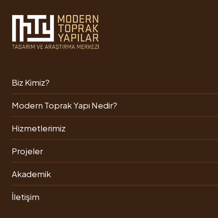
Modern Toprak Yapılar
Biz Kimiz?
Proje Aşamasındakiler
Modern Toprak Yapı Nedir?
Hizmetlerimiz
Projeler
Ekolojik
Tek Katlı
Pozantı
Kasaba
Konak
Akademik
Konağı
Projesi
Projesi
Dağ Evi
İletişim
Projesi