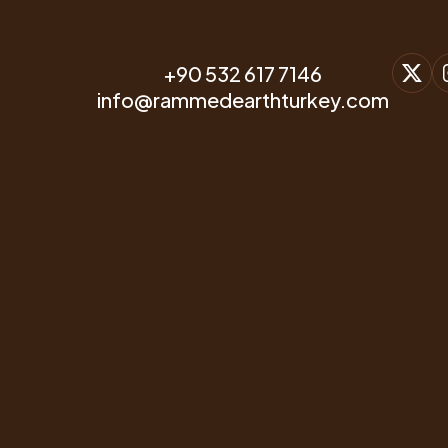
+90 532 617 7146
info@rammedearthturkey.com
Dubleks
Konak
Projesi
İLETİŞİM & WHATSAPP
+90 532 617 7146