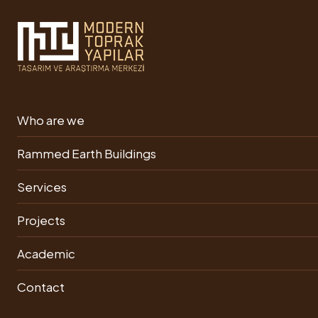
10 JUNE 2023
Who are we
Interview of Architect
Nurettin Ekinci on adobe
Rammed Earth Buildings
building
Services
Projects
Academic
Contact