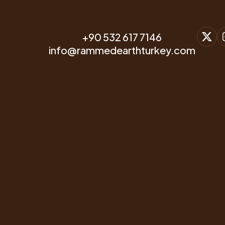
+90 532 617 7146
info@rammedearthturkey.com
Dünyada giderek artan hammadde ve enerji ihtiyacı
endüstriyel yapı malzemelerinin fiyatının yükselmesine
sebep olurken beton binalara alternatif olan ve daha
ucuza mal olan kerpiç evlere ilgi ise her geçen gün
büyüyor.
Dövizden etkilenmiyor