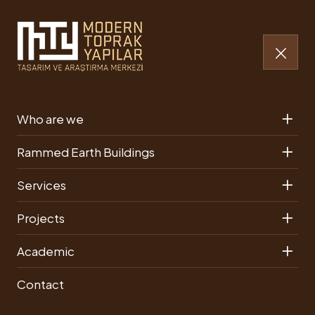
Who are we
Rammed Earth Buildings
Rammed Earth
Rammed Earth Buildings
Building Examples
Services
from Around the
Projects
World
Academic
Contact