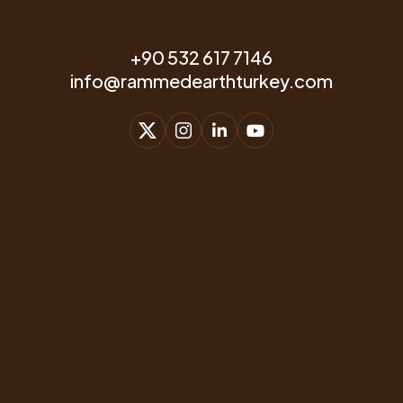
+90 532 617 7146
info@rammedearthturkey.com
Rammed Earth Building Examples from
Around the World
Pellentesque habitant morbi tristique senectus et
netus et malesuada fames ac turpis egestas.
Vestibulum tortor quam, feugiat vitae, ultricies
eget, tempor sit amet, ante. Donec eu libero sit
amet quam egestas semper. Aenean ultricies mi
vitae est. Mauris placerat eleifend leo.
Pellentesque habitant morbi tristique senectus et
netus et malesuada fames ac turpis egestas.
Vestibulum tortor quam, feugiat vitae, ultricies
eget, tempor sit amet, ante. Donec eu libero sit
amet quam egestas semper. Aenean ultricies mi