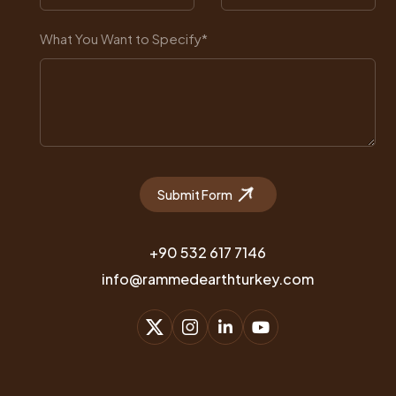
Project & Applicati
What You Want to Specify*
İnşa etmek istediğiniz toprak yapının
sıfır
uygulaması
gibi tüm süreçlerini kapsayan
Anahtar teslim uygulama hizmetimiz için a
kanallarımızdan bilgi alabilirsiniz.
Submit Form
+90 532 617 7146
info@rammedearthturkey.com
Online Meeting Form
Authorized Name and Surname*