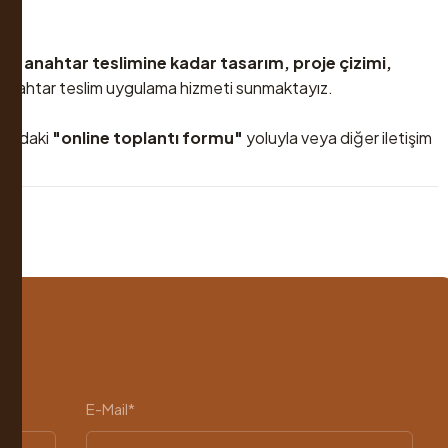
on
dan anahtar teslimine kadar tasarım, proje çizimi,
 anahtar teslim uygulama hizmeti sunmaktayız.
şağıdaki
"online toplantı formu"
yoluyla veya diğer iletişim
E-Mail*