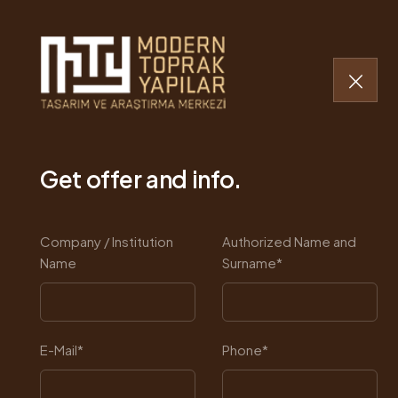
Who are we
Rammed Ear
Get offer and info.
Company / Institution
Authorized Name and
Name
Surname*
E-Mail*
Phone*