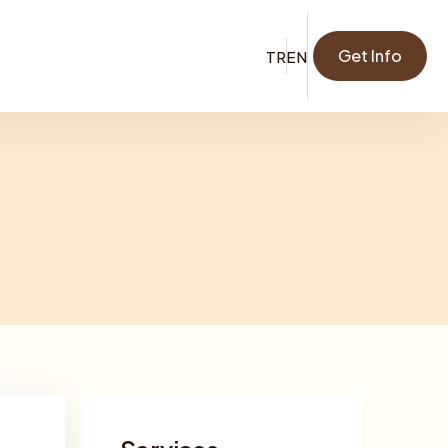
Get Info
TR
EN