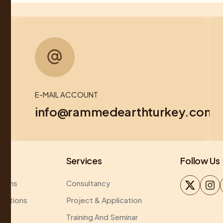
E-MAIL ACCOUNT
info@rammedearthturkey.com
Services
Follow Us
ations
Consultancy
ications
Project & Application
Training And Seminar